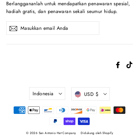
Berlanggananlah untuk mendapatkan penawaran spesial,
hadiah gratis, dan penawaran sekali seumur hidup.
Masukkan
Langganan
email
Anda
Facebo
Ti
Bahasa
Mata
Indonesia
USD $
uang
© 2026 San Antonio Hat Company
Didukung oleh Shopify